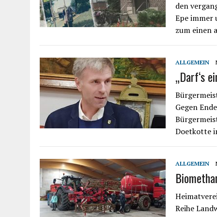
den vergan
Epe immer u
zum einen 
ALLGEMEIN
„Darf‘s e
Bürgermeist
Gegen Ende 
Bürgermeist
Doetkotte i
ALLGEMEIN
Biomethan
Heimatverei
Reihe Landw