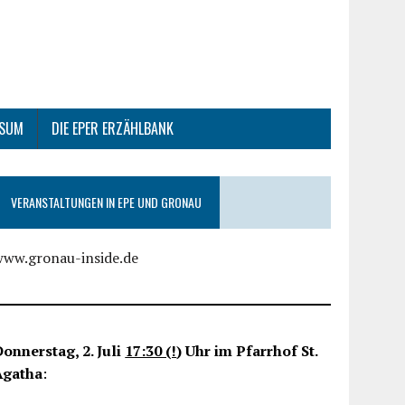
SSUM
DIE EPER ERZÄHLBANK
VERANSTALTUNGEN IN EPE UND GRONAU
www.gronau-inside.de
onnerstag, 2. Juli
17:30 (!
) Uhr im Pfarrhof St.
Agatha
: