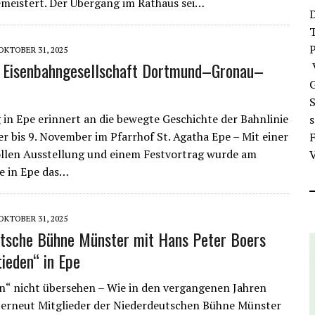
meistert. Der Übergang im Rathaus sei…
D
T
OKTOBER 31, 2025
e Eisenbahngesellschaft Dortmund–Gronau–
V
G
S
 in Epe erinnert an die bewegte Geschichte der Bahnlinie
er bis 9. November im Pfarrhof St. Agatha Epe – Mit einer
F
llen Ausstellung und einem Festvortrag wurde am
V
 in Epe das…
OKTOBER 31, 2025
tsche Bühne Münster mit Hans Peter Boers
ieden“ in Epe
n“ nicht übersehen – Wie in den vergangenen Jahren
 erneut Mitglieder der Niederdeutschen Bühne Münster