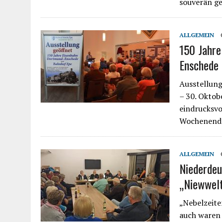
souverän ge
ALLGEMEIN
150 Jahr
Enschede
Ausstellung
– 30. Oktob
eindrucksvo
Wochenende
ALLGEMEIN
Niederdeu
„Niewwelt
„Nebelzeite
auch waren