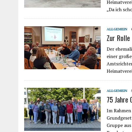
Heimatverei
„Da ich sc
ALLGEMEIN
Zur Rolle
Der ehemali
einer große
Amtsrichte
Heimatverei
ALLGEMEIN
75 Jahre 
Im Rahmen 
Grundgesetz
Gruppe aus 