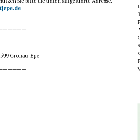
 nutzen Sie bitte die unten aufgeführte Adresse.
D
t]epe.de
T
——————
V
G
S
48599 Gronau-Epe
F
——————
V
——————