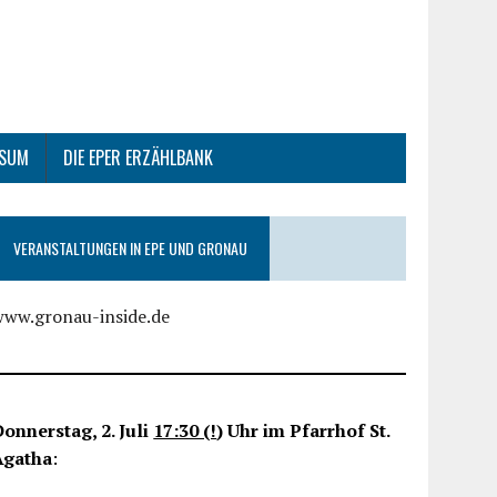
SSUM
DIE EPER ERZÄHLBANK
VERANSTALTUNGEN IN EPE UND GRONAU
www.gronau-inside.de
onnerstag, 2. Juli
17:30 (!
) Uhr im Pfarrhof St.
Agatha
: