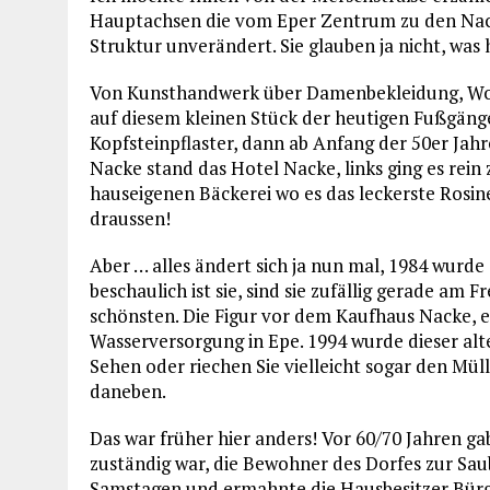
Hauptachsen die vom Eper Zentrum zu den Nachb
Struktur unverändert. Sie glauben ja nicht, was h
Von Kunsthandwerk über Damenbekleidung, Woll
auf diesem kleinen Stück der heutigen Fußgänge
Kopfsteinpflaster, dann ab Anfang der 50er Ja
Nacke stand das Hotel Nacke, links ging es rein
hauseigenen Bäckerei wo es das leckerste Rosine
draussen!
Aber … alles ändert sich ja nun mal, 1984 wurd
beschaulich ist sie, sind sie zufällig gerade am 
schönsten. Die Figur vor dem Kaufhaus Nacke, 
Wasserversorgung in Epe. 1994 wurde dieser al
Sehen oder riechen Sie vielleicht sogar den Mül
daneben.
Das war früher hier anders! Vor 60/70 Jahren g
zuständig war, die Bewohner des Dorfes zur Sau
Samstagen und ermahnte die Hausbesitzer Bürg