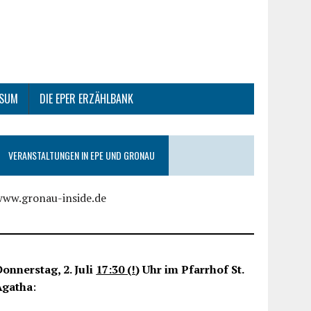
SSUM
DIE EPER ERZÄHLBANK
VERANSTALTUNGEN IN EPE UND GRONAU
www.gronau-inside.de
onnerstag, 2. Juli
17:30 (!
) Uhr im Pfarrhof St.
Agatha
: