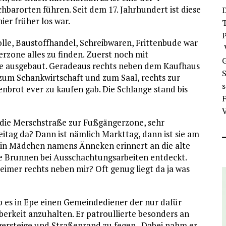
arorten führen. Seit dem 17. Jahrhundert ist diese
D
ier früher los war.
T
e, Baustoffhandel, Schreibwaren, Frittenbude war
V
rzone alles zu finden. Zuerst noch mit
G
hre ausgebaut. Geradeaus rechts neben dem Kaufhaus
S
 zum Schankwirtschaft und zum Saal, rechts zur
nbrot ever zu kaufen gab. Die Schlange stand bis
F
V
e die Merschstraße zur Fußgängerzone, sehr
Freitag da? Dann ist nämlich Markttag, dann ist sie am
ein Mädchen namens Änneken erinnert an die alte
te Brunnen bei Ausschachtungsarbeiten entdeckt.
leimer rechts neben mir? Oft genug liegt da ja was
ab es in Epe einen Gemeindediener der nur dafür
berkeit anzuhalten. Er patroullierte besonders an
ersteige und Straßenrand zu fegen.. Dabei nahm er