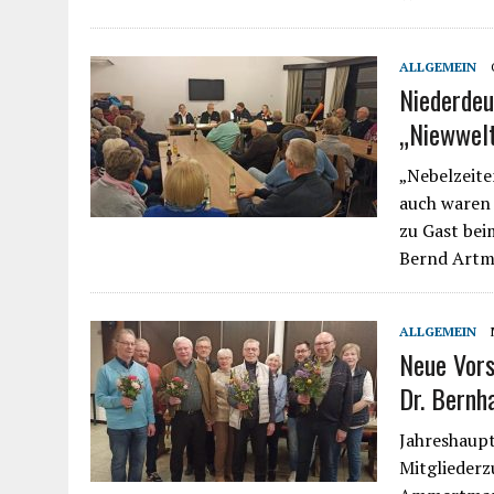
ALLGEMEIN
Niederdeu
„Niewwelt
„Nebelzeite
auch waren
zu Gast bei
Bernd Artm
ALLGEMEIN
Neue Vors
Dr. Bernh
Jahreshaup
Mitglieder