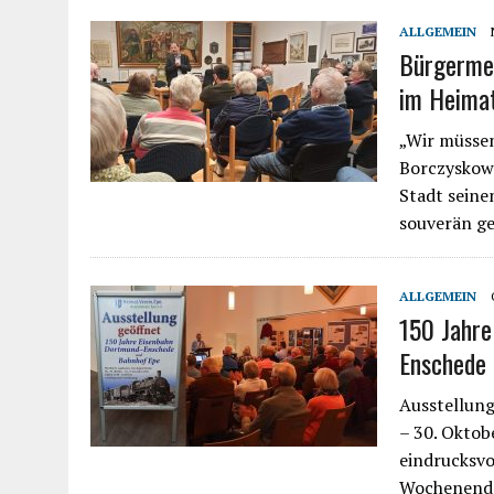
ALLGEMEIN
Bürgermei
im Heimat
„Wir müssen
Borczyskows
Stadt seine
souverän ge
ALLGEMEIN
150 Jahr
Enschede
Ausstellung
– 30. Oktob
eindrucksvo
Wochenende