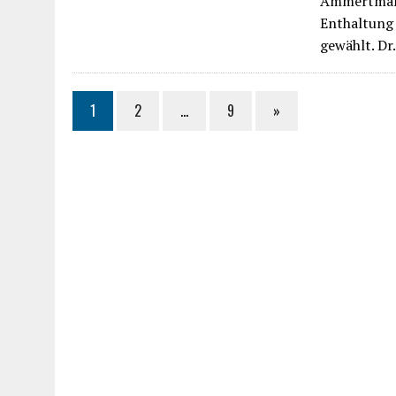
Ammertmann
Enthaltung 
gewählt. D
1
2
…
9
»