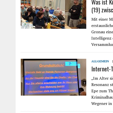
Was ist K
(19) zwis
Mit einer M
erstaunlich
Gronau eine
Intelligenz
Versammlu
ALLGEMEIN
Internet-
„Im Alter s
Resonanz st
Epe zum The
Kriminalhau
Wegener in