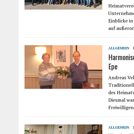
Heimatvere
Unternehme
Einblicke i
auf außero
ALLGEMEIN
Harmonis
Epe
Andreas Ve
Traditionel
des Heimatv
Diesmal war
Freiwillige
ALLGEMEIN