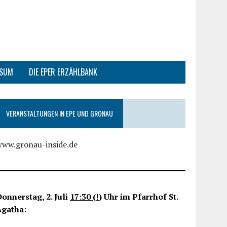
SSUM
DIE EPER ERZÄHLBANK
VERANSTALTUNGEN IN EPE UND GRONAU
www.gronau-inside.de
onnerstag, 2. Juli
17:30 (!
) Uhr im Pfarrhof St.
Agatha
: