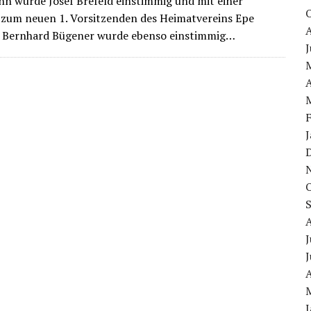
 wurde Josef Brefeld einstimmig und mit einer
zum neuen 1. Vorsitzenden des Heimatvereins Epe
r. Bernhard Bügener wurde ebenso einstimmig…
J
A
J
J
A