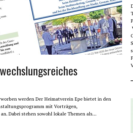
D
T
V
G
S
F
bwechslungsreiches
V
rworben werden Der Heimatverein Epe bietet in den
nstaltungsprogramm mit Vorträgen,
 an. Dabei stehen sowohl lokale Themen als…