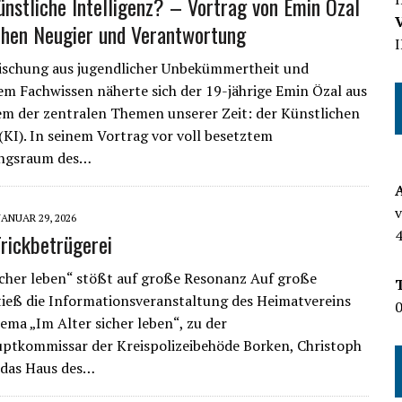
ünstliche Intelligenz? – Vortrag von Emin Özal
chen Neugier und Verantwortung
ischung aus jugendlicher Unbekümmertheit und
em Fachwissen näherte sich der 19-jährige Emin Özal aus
m der zentralen Themen unserer Zeit: der Künstlichen
 (KI). In seinem Vortrag vor voll besetztem
ngsraum des…
JANUAR 29, 2026
Trickbetrügerei
icher leben“ stößt auf große Resonanz Auf große
ieß die Informationsveranstaltung des Heimatvereins
0
ma „Im Alter sicher leben“, zu der
ptkommissar der Kreispolizeibehöde Borken, Christoph
 das Haus des…